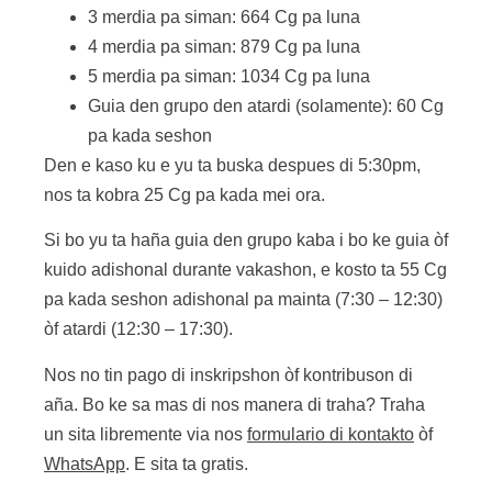
3 merdia pa siman: 664 Cg pa luna
4 merdia pa siman: 879 Cg pa luna
5 merdia pa siman: 1034 Cg pa luna
Guia den grupo den atardi (solamente): 60 Cg
pa kada seshon
Den e kaso ku e yu ta buska despues di 5:30pm,
nos ta kobra 25 Cg pa kada mei ora.
Si bo yu ta haña guia den grupo kaba i bo ke guia òf
kuido adishonal durante vakashon, e kosto ta 55 Cg
pa kada seshon adishonal pa mainta (7:30 – 12:30)
òf atardi (12:30 – 17:30).
Nos no tin pago di inskripshon òf kontribuson di
aña. Bo ke sa mas di nos manera di traha? Traha
un sita libremente via nos
formulario di kontakto
òf
WhatsApp
. E sita ta gratis.