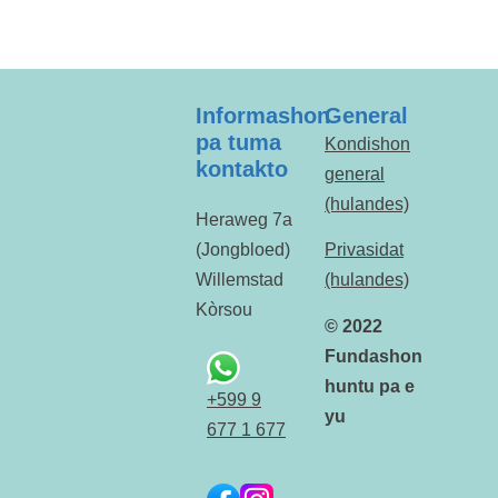
Informashon
General
pa tuma
Kondishon
kontakto
general
(hulandes)
Heraweg 7a
(Jongbloed)
Privasidat
Willemstad
(hulandes)
Kòrsou
© 2022
Fundashon
huntu pa e
+599 9
yu
677 1 677