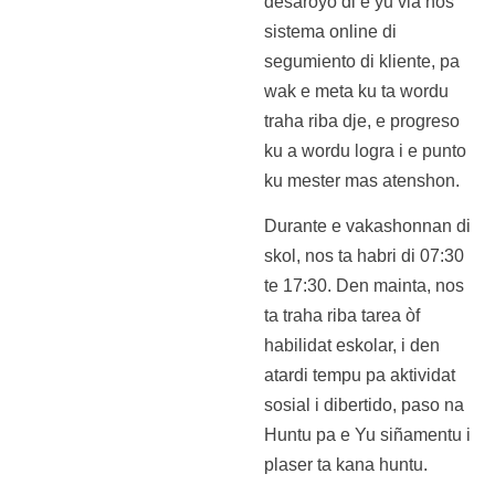
desaroyo di e yu via nos
sistema online di
segumiento di kliente, pa
wak e meta ku ta wordu
traha riba dje, e progreso
ku a wordu logra i e punto
ku mester mas atenshon.
Durante e vakashonnan di
skol, nos ta habri di 07:30
te 17:30. Den mainta, nos
ta traha riba tarea òf
habilidat eskolar, i den
atardi tempu pa aktividat
sosial i dibertido, paso na
Huntu pa e Yu siñamentu i
plaser ta kana huntu.