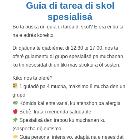
Guia di tarea di skol
spesialisá
Bo ta buska un guia di tarea di skol? E ora ei bo ta
na e adrès korekto.
Di djaluna te djabièrne, di 12:30 te 17:00, nos ta
oferé guiamentu di grupo spesialisá pa muchanan
ku tin nesesidat di un tiki mas struktura òf sosten.
Kiko nos ta oferé?
1 guiadó pa 4 mucha, máksimo 8 mucha den un
grupo
Kòmida kaliente variá, ku atenshon pa alergia
Bèbè, fruta i merienda saludable
Spesialisá den trabou ku muchanan ku
(sospecha di) outismo
Guia personal intensivo, adaptá na e nesesidat