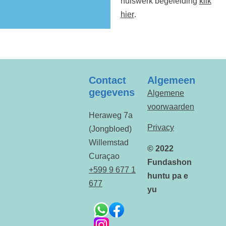
huiswerk begeleiding
klik
hier
.
Contact
Algemeen
gegevens
Algemene
voorwaarden
Heraweg 7a
Privacy
(Jongbloed)
Willemstad
© 2022
Curaçao
Fundashon
+599 9 677 1
huntu pa e
677
yu