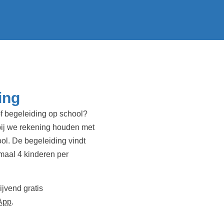
ing
of begeleiding op school?
bij we rekening houden met
ol. De begeleiding vindt
imaal 4 kinderen per
jvend gratis
App
.